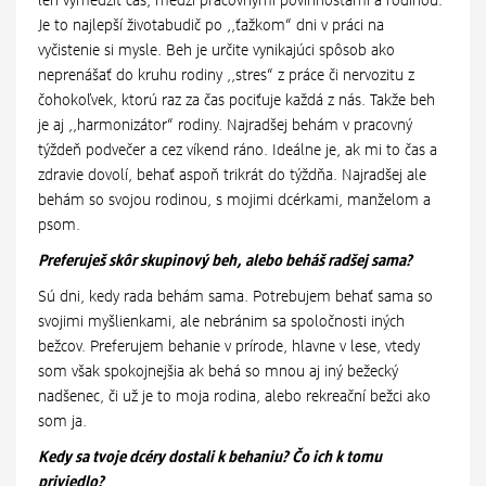
len vymedziť čas, medzi pracovnými povinnosťami a rodinou.
Je to najlepší životabudič po ,,ťažkom“ dni v práci na
vyčistenie si mysle. Beh je určite vynikajúci spôsob ako
neprenášať do kruhu rodiny ,,stres“ z práce či nervozitu z
čohokoľvek, ktorú raz za čas pociťuje každá z nás. Takže beh
je aj ,,harmonizátor“ rodiny. Najradšej behám v pracovný
týždeň podvečer a cez víkend ráno. Ideálne je, ak mi to čas a
zdravie dovolí, behať aspoň trikrát do týždňa. Najradšej ale
behám so svojou rodinou, s mojimi dcérkami, manželom a
psom.
Preferuješ skôr skupinový beh, alebo beháš radšej sama?
Sú dni, kedy rada behám sama. Potrebujem behať sama so
svojimi myšlienkami, ale nebránim sa spoločnosti iných
bežcov. Preferujem behanie v prírode, hlavne v lese, vtedy
som však spokojnejšia ak behá so mnou aj iný bežecký
nadšenec, či už je to moja rodina, alebo rekreační bežci ako
som ja.
Kedy sa tvoje dcéry dostali k behaniu? Čo ich k tomu
priviedlo?