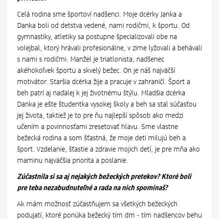
Celá rodina sme športoví nadšenci. Moje dcérky Janka a
Danka boli od detstva vedené, nami rodičmi, k športu. Od
gymnastiky, atletiky sa postupne špecializovali obe na
volejbal, ktorý hrávali profesionálne, v zime lyžovali a behávali
s nami s rodičmi. Manžel je triatlonista, nadšenec
akéhokoľvek športu a skvelý bežec. On je náš najväčší
motivátor. Staršia dcérka žije a pracuje v zahraničí. Šport a
beh patrí aj naďalej k jej životnému štýlu. Mladšia dcérka
Danka je ešte študentka vysokej školy a beh sa stal súčasťou
jej života, taktiež je to pre ňu najlepší spôsob ako medzi
učením a povinnosťami zresetovať hlavu. Sme vlastne
bežecká rodina a som šťastná, že moje deti milujú beh a
šport. Vzdelanie, šťastie a zdravie mojich detí, je pre mňa ako
maminu najväčšia priorita a poslanie.
Zúčastnila si sa aj nejakých bežeckých pretekov? Ktoré boli
pre teba nezabudnuteľné a rada na nich spomínaš?
Ak mám možnosť zúčastňujem sa všetkých bežeckých
podujatí, ktoré ponúka bežecký tím dm - tím nadšencov behu