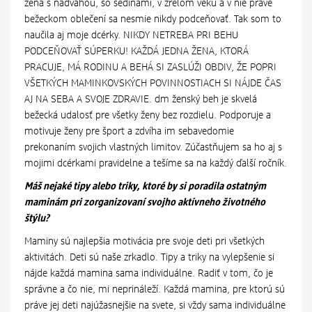
žena s nadváhou, so šedinami, v zrelom veku a v nie práve
bežeckom oblečení sa nesmie nikdy podceňovať. Tak som to
naučila aj moje dcérky. NIKDY NETREBA PRI BEHU
PODCEŇOVAŤ SÚPERKU! KAŽDÁ JEDNA ŽENA, KTORÁ
PRACUJE, MÁ RODINU A BEHÁ SI ZASLÚŽI OBDIV, ŽE POPRI
VŠETKÝCH MAMINKOVSKÝCH POVINNOSTIACH SI NÁJDE ČAS
AJ NA SEBA A SVOJE ZDRAVIE. dm ženský beh je skvelá
bežecká udalosť pre všetky ženy bez rozdielu. Podporuje a
motivuje ženy pre šport a zdvíha im sebavedomie
prekonaním svojich vlastných limitov. Zúčastňujem sa ho aj s
mojimi dcérkami pravidelne a tešíme sa na každý ďalší ročník.
Máš nejaké tipy alebo triky, ktoré by si poradila ostatným
maminám pri zorganizovaní svojho aktívneho životného
štýlu?
Maminy sú najlepšia motivácia pre svoje deti pri všetkých
aktivitách. Deti sú naše zrkadlo. Tipy a triky na vylepšenie si
nájde každá mamina sama individuálne. Radiť v tom, čo je
správne a čo nie, mi neprináleží. Každá mamina, pre ktorú sú
práve jej deti najúžasnejšie na svete, si vždy sama individuálne