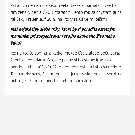
Zatiaľ ich nemám za sebou veľa, takže si pamätám všetky:
dm ženský beh a ČSOB maratón. Tento rok sa chystám aj na
rakúsky Frauenlauf 2018, na ktorý sa už veľmi teším!
Máš nejaké tipy alebo triky, ktoré by si poradila ostatným
maminám pri zorganizovaní svojho aktívneho životného
štýlu?
Jedine to, čo som aj ja kedysi niekde čítala alebo počula. Na
šport si nehľadáme čas, ale pevne si ho stanovíme ako
neoddeliteľnú súčasť nášho denného bytia a toho sa držíme.
Tak ako dýcham, či jem, pristupujem pravidelne aj k športu a
behu. Je už mojou neoddeliteľnou súčasťou.
Alenka Andočová so synom
Alenka Andočová - syn