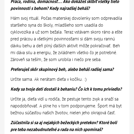
Práca, rodina, domácnosť... Ako dokážeš skĺbiť všetky tieto
povinnosti s behom? Kedy najradšej beháš?
Mám svoj rituál. Počas materskej dovolenky som odprevadila
staršieho syna do školy, mladšieho som usadila do
cyklovozíka a už som bežala. Teraz vstávam skoro ráno a ešte
pred prácou a všetkými povinnosťami si dám svoju rannú
dávku behu a deň plný ďalších aktivít môže pokračovať. Beh
mi dáva silu a energiu, že zvládnem všetko čo je potrebné.
Zároveň sa teším, že som urobila i niečo pre seba.
Preferuješ skôr skupinový beh, alebo beháš radšej sama?
Určite sama. Ak nerátam dieťa v kočíku. :)
Kedy sa tvoje deti dostali k behaniu? Čo ich k tomu priviedlo?
Určite ja, dieťa vidí u rodiča, že pestuje tento zvyk a snaží sa
napodobňovať. A plne ho v tom podporujeme. Šport má byt
bežnou súčasťou našich životov, nielen jeho okrajová časť.
Zúčastnila si sa aj nejakých bežeckých pretekov? Ktoré boli
pre teba nezabudnuteľné a rada na nich spomínaš?