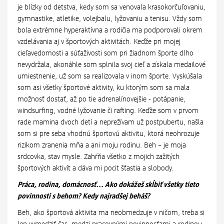
je blízky od detstva, kedy som sa venovala krasokorčuľovaniu,
gymnastike, atletike, volejbalu, lyžovaniu a tenisu. Vždy som
bola extrémne hyperaktívna a rodičia ma podporovali okrem
vzdelávania aj v športových aktivitách. Keďže pri mojej
cieľavedomosti a súťaživosti som pri žiadnom športe dlho
nevydržala, akonáhle som splnila svoj cieľ a získala medailové
umiestnenie, už som sa realizovala v inom športe. Vyskúšala
som asi všetky športové aktivity, ku ktorým som sa mala
možnosť dostať, až po tie adrenalínovejšie - potápanie,
windsurfing, vodné lyžovanie či rafting. Keďže som v prvom
rade mamina dvoch detí a neprežívam už postpubertu, našla
som si pre seba vhodnú športovú aktivitu, ktorá neohrozuje
rizikom zranenia mňa a ani moju rodinu. Beh – je moja
srdcovka, stav mysle. Zahŕňa všetko z mojich zažitých
športových aktivít a dáva mi pocit šťastia a slobody.
Práca, rodina, domácnosť... Ako dokážeš skĺbiť všetky tieto
povinnosti s behom? Kedy najradšej beháš?
Beh, ako športová aktivita ma neobmedzuje v ničom, treba si