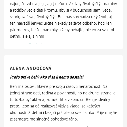
nájde, čo vyhovuje jej a jej deťom. Aktívny životný štýl maminy
a rodičov vedie deti k tomu, aby si v budúcnosti sami vedeli
skorigovať svoj životný štýl. Beh nás sprevádza celý život, aj
ten najväčší lenivec určite niekedy za život odbehol hoci len
pár metrov, takže maminky a ženy behajte, nielen za svojimi
deťmi, ale aj s nimi!
Miriam Krajčírovičová
Miriam Krajčírovičová
Miriam Krajčírovičová
Miriam Krajčírovičová
Miriam Krajčírovičová
ALENA ANDOČOVÁ
Prečo práve beh? Ako si sa k nemu dostala?
Beh ma oslovil hlavne pre svoju časovú nenáročnosť. Na
jednej strane deti, rodina a povinnosti, no na druhej strane je
tu túžba byť aktívna, zdravá, fit a v kondícii. Beh je ideálny
preto, lebo sa dá realizovať vždy a všade, za každých
okolností. S deťmi i bez, či prší alebo svieti slnko. Príjemnejšie
je samozrejme slnečné pohodové ráno.