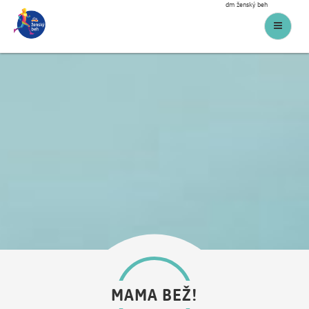
dm ženský beh
Menu
MAMA BEŽ!