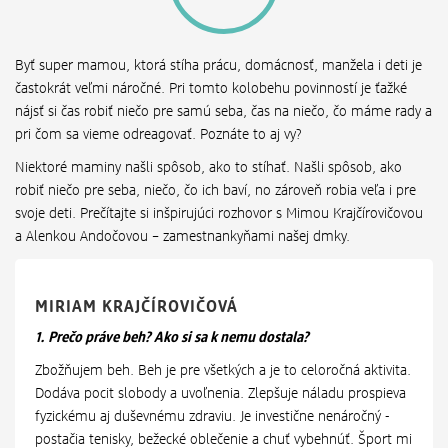
Byť super mamou, ktorá stíha prácu, domácnosť, manžela i deti je
častokrát veľmi náročné. Pri tomto kolobehu povinností je ťažké
nájsť si čas robiť niečo pre samú seba, čas na niečo, čo máme rady a
pri čom sa vieme odreagovať. Poznáte to aj vy?
Niektoré maminy našli spôsob, ako to stíhať. Našli spôsob, ako
robiť niečo pre seba, niečo, čo ich baví, no zároveň robia veľa i pre
svoje deti. Prečítajte si inšpirujúci rozhovor s Mimou Krajčírovičovou
a Alenkou Andočovou – zamestnankyňami našej dmky.
MIRIAM KRAJČÍROVIČOVÁ
1. Prečo práve beh? Ako si sa k nemu dostala?
Zbožňujem beh. Beh je pre všetkých a je to celoročná aktivita.
Dodáva pocit slobody a uvoľnenia. Zlepšuje náladu prospieva
fyzickému aj duševnému zdraviu. Je investične nenáročný -
postačia tenisky, bežecké oblečenie a chuť vybehnúť. Šport mi