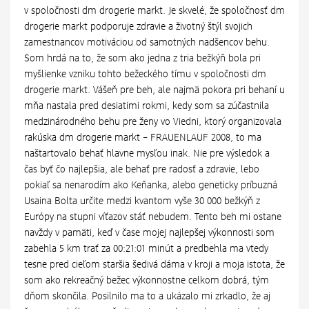
v spoločnosti dm drogerie markt. Je skvelé, že spoločnosť dm
drogerie markt podporuje zdravie a životný štýl svojich
zamestnancov motiváciou od samotných nadšencov behu.
Som hrdá na to, že som ako jedna z tria bežkýň bola pri
myšlienke vzniku tohto bežeckého tímu v spoločnosti dm
drogerie markt. Vášeň pre beh, ale najmä pokora pri behaní u
mňa nastala pred desiatimi rokmi, kedy som sa zúčastnila
medzinárodného behu pre ženy vo Viedni, ktorý organizovala
rakúska dm drogerie markt – FRAUENLAUF 2008, to ma
naštartovalo behať hlavne mysľou inak. Nie pre výsledok a
čas byť čo najlepšia, ale behať pre radosť a zdravie, lebo
pokiaľ sa nenarodím ako Keňanka, alebo geneticky príbuzná
Usaina Bolta určite medzi kvantom vyše 30 000 bežkýň z
Európy na stupni víťazov stáť nebudem. Tento beh mi ostane
navždy v pamäti, keď v čase mojej najlepšej výkonnosti som
zabehla 5 km trať za 00:21:01 minút a predbehla ma vtedy
tesne pred cieľom staršia šedivá dáma v kroji a moja istota, že
som ako rekreačný bežec výkonnostne celkom dobrá, tým
dňom skončila. Posilnilo ma to a ukázalo mi zrkadlo, že aj