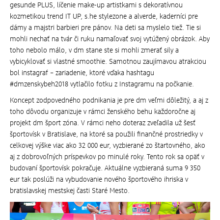
gesunde PLUS, líčenie make-up artistkami s dekoratívnou
kozmetikou trend IT UP, s.he stylezone a alverde, kaderníci pre
dámy a majstri barbieri pre pánov. Na deti sa myslelo tiež. Tie si
mohli nechať na tvár či ruku namaľovať svoj vytúžený obrázok. Aby
toho nebolo málo, v dm stane ste si mohli zmerať sily a
vybicyklovať si vlastné smoothie. Samotnou zaujímavou atrakciou
bol instagraf – zariadenie, ktoré vďaka hashtagu
#dmzenskybeh2018 vytlačilo fotku z Instagramu na počkanie.
Koncept zodpovedného podnikania je pre dm veľmi dôležitý, a aj z
toho dôvodu organizuje v rámci ženského behu každoročne aj
projekt dm šport zóna. V rámci neho doteraz zveľadila už šesť
športovísk v Bratislave, na ktoré sa použili finančné prostriedky v
celkovej výške viac ako 32 000 eur, vyzbierané zo štartovného, ako
aj z dobrovoľných príspevkov po minulé roky. Tento rok sa opäť v
budovaní športovísk pokračuje. Aktuálne vyzbieraná suma 9 350
eur tak poslúži na vybudovanie nového športového ihriska v
bratislavskej mestskej časti Staré Mesto.