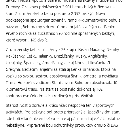
lávkach Mosta Apollo a Starého mosta s atraktívnym dobehom do
Eurovey. Z celkovo prihlásených 2 901 behu chtivých žien sa na
štart 7. dm ženského behu postavilo 2 392 bežkýň. Nová
podkategória spoluorganizovaná v rámci 4-kilometrového behu s
názvom „Beh mamy s dcérou“ bola prijatá s veľkým nadšením.
Prvého ročníka sa zúčastnilo 290 rodinne spriaznených bežkýň,
ktoré vytvorili 145 dvojíc.
7. dm ženský beh si užili ženy z 26 krajín. Bežali Maďarky, Nemky,
Rakúšanky, Češky, Talianky, Brazílčanky, Rusky, Angličanky,
Ukrajinky, Španielky, Američanky, ale aj Nórka, Litovčanka či
Grékyňa. Bežiacimi anjelmi sa stali aj Lenka Srnanská, ktorá na
vozíku so svojou sestrou absolvovala štyri kilometre, a nevidiaca
Timea Holková s vodičom Stanislavom Sokolom absolvovala 10-
kilometrovú trasu. Na štart sa postavilo dokonca aj 102
spolupracovníčok dm a ich rodinných príslušníčok.
Starostlivosť o zdravie a krásu však nespočíva len v športových
aktivitách. Pre bežkyne bol preto pripravený aj špeciálny dm stan,
kde boli vítané nielen bežkyne, ale aj páni, malí aj veľkí či ostatné
nebežkyne. Pripravené boli ochutnávky produktov dmBio či DAS