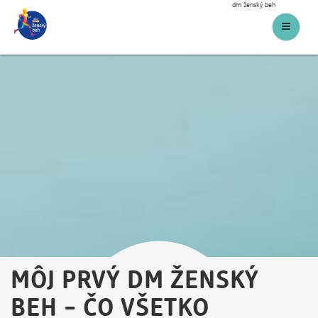
dm ženský beh
Menu
MÔJ PRVÝ DM ŽENSKÝ
BEH – ČO VŠETKO