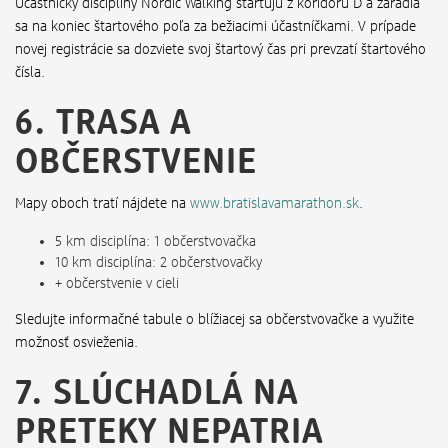
Účastníčky disciplíny Nordic Walking štartujú z koridoru D a zaradia
sa na koniec štartového poľa za bežiacimi účastníčkami. V prípade
novej registrácie sa dozviete svoj štartový čas pri prevzatí štartového
čísla.
6. TRASA A
OBČERSTVENIE
Mapy oboch tratí nájdete na
www.bratislavamarathon.sk
.
5 km disciplína: 1 občerstvovačka
10 km disciplína: 2 občerstvovačky
+ občerstvenie v cieli
Sledujte informačné tabule o blížiacej sa občerstvovačke a využite
možnosť osvieženia.
7. SLÚCHADLÁ NA
PRETEKY NEPATRIA