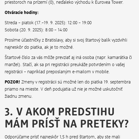
priestoroch na prízemí (0), neďaleko východu k Eurovea Tower.
Otváracie hodiny:
Streda – piatok (17.–19. 9. 2025): 12:00 – 19:00
Sobota (20. 9. 2025): 8:00 – 14:00
Prosíme účastníčky z Bratislavy, aby si svoj štartový balík vyzdvihli
najneskôr do piatka, ak je to možné.
Štartové číslo za vás môže prevziať aj iná osoba (napr. kamarátka či
manžel). Stačí, ak sa pri registrácii preukáže potvrdením o vašej
registrácii – napríklad preposlaným e-mailom v mobile.
POZOR!
Zmeny v registrácii sú možné len do piatka 19. septembra
priamo na mieste. V deň podujatia už nie je možné uskutočniť
žiadnu zmenu.
3. V AKOM PREDSTIHU
MÁM PRÍSŤ NA PRETEKY?
Odporúčame prísť najneskôr 1,5 h pred štartom, aby ste mali