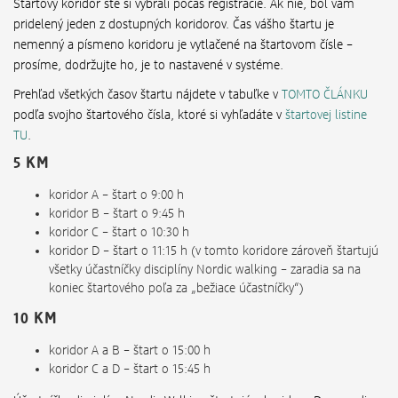
Štartový koridor ste si vybrali počas registrácie. Ak nie, bol vám
pridelený jeden z dostupných koridorov. Čas vášho štartu je
nemenný a písmeno koridoru je vytlačené na štartovom čísle –
prosíme, dodržujte ho, je to nastavené v systéme.
Prehľad všetkých časov štartu nájdete v tabuľke v
TOMTO ČLÁNKU
podľa svojho štartového čísla, ktoré si vyhľadáte v
štartovej listine
TU
.
5 KM
koridor A – štart o 9:00 h
koridor B – štart o 9:45 h
koridor C – štart o 10:30 h
koridor D – štart o 11:15 h (v tomto koridore zároveň štartujú
všetky účastníčky disciplíny Nordic walking – zaradia sa na
koniec štartového poľa za „bežiace účastníčky“)
10 KM
koridor A a B – štart o 15:00 h
koridor C a D – štart o 15:45 h