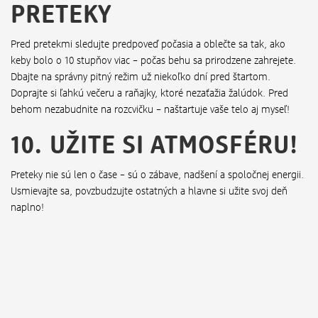
PRETEKY
Pred pretekmi sledujte predpoveď počasia a oblečte sa tak, ako
keby bolo o 10 stupňov viac – počas behu sa prirodzene zahrejete.
Dbajte na správny pitný režim už niekoľko dní pred štartom.
Doprajte si ľahkú večeru a raňajky, ktoré nezaťažia žalúdok. Pred
behom nezabudnite na rozcvičku – naštartuje vaše telo aj myseľ!
10. UŽITE SI ATMOSFÉRU!
Preteky nie sú len o čase – sú o zábave, nadšení a spoločnej energii.
Usmievajte sa, povzbudzujte ostatných a hlavne si užite svoj deň
naplno!