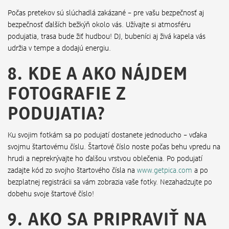
Počas pretekov sú slúchadlá zakázané – pre vašu bezpečnosť aj
bezpečnosť ďalších bežkýň okolo vás. Užívajte si atmosféru
podujatia, trasa bude žiť hudbou! DJ, bubeníci aj živá kapela vás
udržia v tempe a dodajú energiu.
8. KDE A AKO NÁJDEM
FOTOGRAFIE Z
PODUJATIA?
Ku svojim fotkám sa po podujatí dostanete jednoducho – vďaka
svojmu štartovému číslu. Štartové číslo noste počas behu vpredu na
hrudi a neprekrývajte ho ďalšou vrstvou oblečenia. Po podujatí
zadajte kód zo svojho štartového čísla na
www.getpica.com
a po
bezplatnej registrácii sa vám zobrazia vaše fotky. Nezahadzujte po
dobehu svoje štartové číslo!
9. AKO SA PRIPRAVIŤ NA