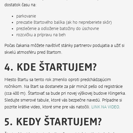
dostatok času na:
parkovanie
prevzatie štartového balíka (ak ho nepreberiete skôr)
prezlečenie a odloženie batožiny do úschovne
rozcvičku a prípravu na beh
Počas čakania môžete navštíviť stánky partnerov podujatia a užiť si
skvelú atmosféru pred štartom.
4. KDE ŠTARTUJEM?
Miesto štartu sa tento rok zmenilo oproti predchádzajúcim
ročníkom. Na štart sa dostanete za pár minút pešo od registrácie
(cca 400 m). Štartovať sa bude pri novej výškovej budove Klingerka.
Sledujte smerové tabule, ktoré vás bezpečne navedú. Prípadne si
pozrite krátke video, ktoré sme pre vás natočili.
LINK NA VIDEO
.
5. KEDY ŠTARTUJEM?